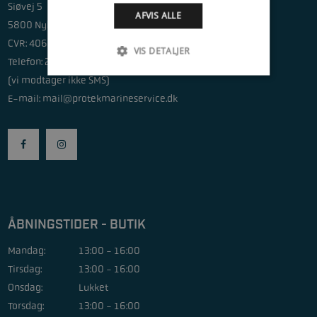
Siøvej 5
AFVIS ALLE
5800 Nyborg
CVR: 40623396
VIS DETALJER
Telefon: 20772911
(vi modtager ikke SMS)
E-mail:
mail@protekmarineservice.dk
ÅBNINGSTIDER - BUTIK
Mandag:
13:00 - 16:00
Tirsdag:
13:00 - 16:00
Onsdag:
Lukket
Torsdag:
13:00 - 16:00