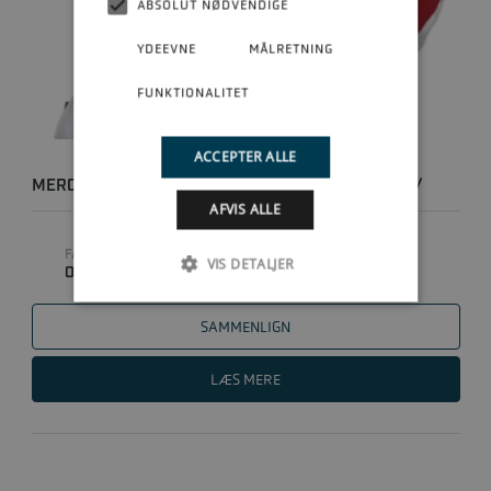
ABSOLUT NØDVENDIGE
YDEEVNE
MÅLRETNING
FUNKTIONALITET
ACCEPTER ALLE
MERCURY ADULT AUTOMATISK REDNINGSVEST M/
AFVIS ALLE
RUSTFRI SIKKERH..
FABRIKAT
VIS DETALJER
0
SAMMENLIGN
LÆS MERE