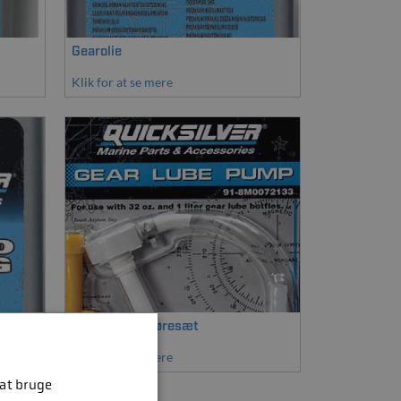
Gearolie
Klik for at se mere
Pumper & smøresæt
Klik for at se mere
 at bruge