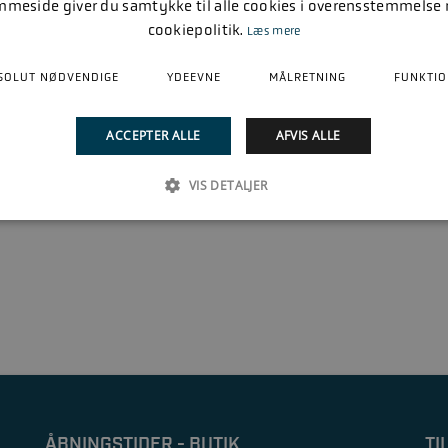
mmeside giver du samtykke til alle cookies i overensstemmelse
cookiepolitik.
Læs mere
SOLUT NØDVENDIGE
YDEEVNE
MÅLRETNING
FUNKTIO
ACCEPTER ALLE
AFVIS ALLE
VIS DETALJER
ÅBNINGSTIDER - BUTIK
TI