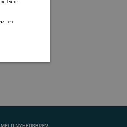
 med vores
NALITET
LMELD NYHEDSBREV