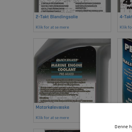
2-Takt Blandingsolie
4-Tak
Klik for at se mere
Klik fo
Motorkølevæske
Pakni
Klik for at se mere
Klik fo
Denne hj