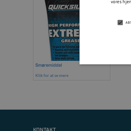
vores hje
AB
Smøremiddel
Klik for at se mere
KONTAKT