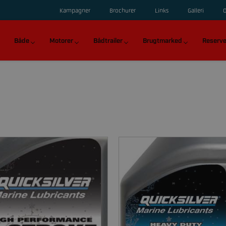
Kampagner
Brochurer
Links
Galleri
Både
Motorer
Bådtrailer
Brugtmarked
Reserve