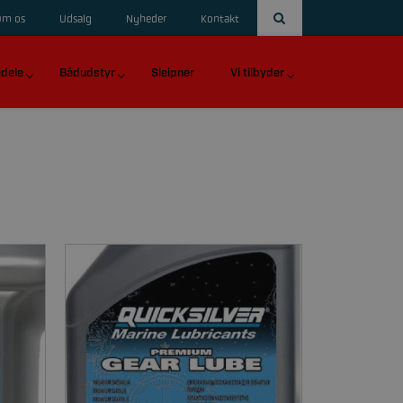
Om os
Udsalg
Nyheder
Kontakt
dele
Bådudstyr
Sleipner
Vi tilbyder