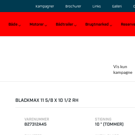
Kampagner
Brochurer
Links
Galleri
Både
Motorer
Bådtrailer
Brugtmarked
Reserve
Vis kun
kampagne
BLACKMAX 11 5/8 X 10 1/2 RH
VARENUMMER
STIGNING
827312A45
10 " (TOMMER)