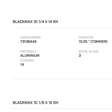
BLACKMAX 10 1/4 X 14 RH
VARENUMMER
DIAMETER
73138A45
10.25 " (TOMMER)
MATERIALE
ANTAL BLADE
ALUMINIUM
3
STIGNING
14
BLACKMAX 10 1/8 X 15 RH