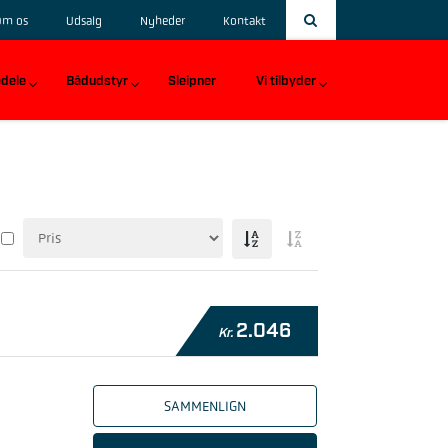
Om os
Udsalg
Nyheder
Kontakt
dele
Bådudstyr
Sleipner
Vi tilbyder
2.046
Kr.
SAMMENLIGN