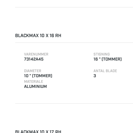
BLACKMAX 10 X 16 RH
VARENUMMER
STIGNING
73142A45
16 " (TOMMER)
DIAMETER
ANTAL BLADE
10 " (TOMMER)
3
MATERIALE
ALUMINIUM
BLACKMAX 10 X 17 RH