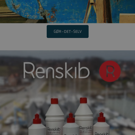
GØR-DET-SELV