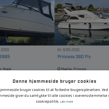
8.000
Kr. 695.000
 2665
Princess 360 Fly
: Regal
Mærke: Princess
e: 8.53 m
Længde: 10.9 m
e: 2.59 m
Bredde: 3.83 m
Denne hjemmeside bruger cookies
emmeside bruger cookies til at forbedre brugeroplevelsen. Ved
Se alle brugte både
mmeside giver du samtykke til alle cookies i overensstemmelse
cookiepolitik.
Læs mere