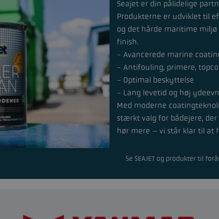
Seajet er din pålidelige par
Produkterne er udviklet til e
og det hårde maritime miljø 
finish.
- Avancerede marine coating
- Antifouling, primere, topc
- Optimal beskyttelse
- Lang levetid og høj ydee
Med moderne coatingteknolog
stærkt valg for bådejere, der 
hør mere – vi står klar til a
Se SEAJET og produkter til forå