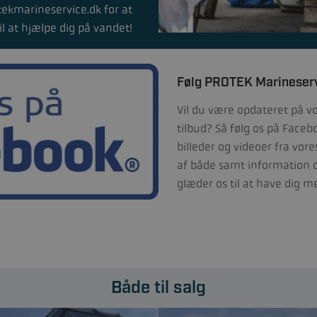
tekmarineservice.dk for at
il at hjælpe dig på vandet!
Følg PROTEK Marineser
Vil du være opdateret på v
tilbud? Så følg os på Faceb
billeder og videoer fra vore
af både samt information om
glæder os til at have dig 
Både til salg