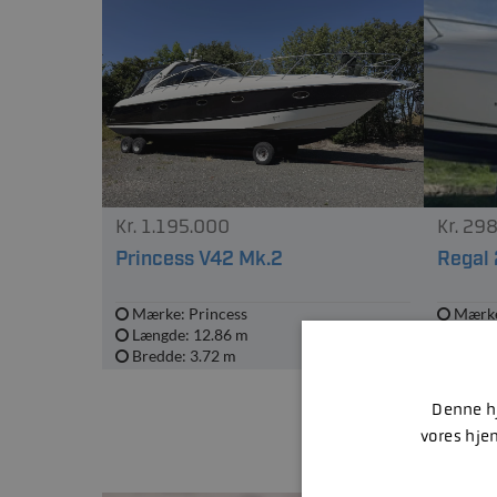
Kr. 1.195.000
Kr. 29
Princess V42 Mk.2
Regal
Mærke: Princess
Mærke
Længde: 12.86 m
Længd
Bredde: 3.72 m
Bredd
Denne hj
vores hje