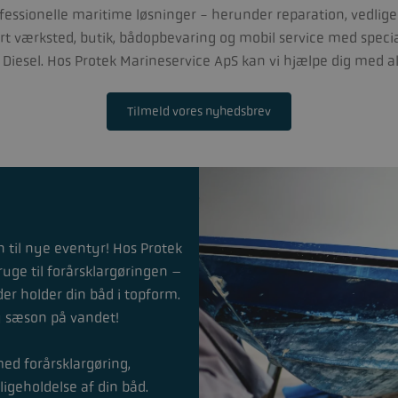
rofessionelle maritime løsninger - herunder reparation, vedlige
stort værksted, butik, bådopbevaring og mobil service med speci
Diesel. Hos Protek Marineservice ApS kan vi hjælpe dig med a
Tilmeld vores nyhedsbrev
en til nye eventyr! Hos Protek
ruge til forårsklargøringen –
der holder din båd i topform.
y sæson på vandet!
ed forårsklargøring,
ligeholdelse af din båd.