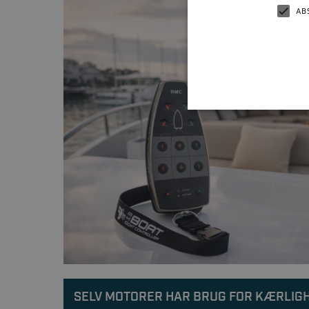
AB
SELV MOTORER HAR BRUG FOR KÆRLIGH