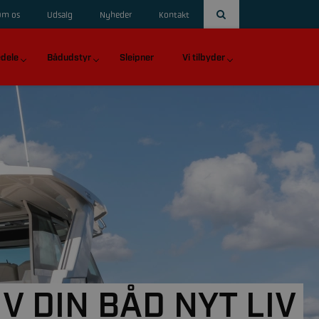
Om os
Udsalg
Nyheder
Kontakt
dele
Bådudstyr
Sleipner
Vi tilbyder
IV DIN BÅD NYT LIV