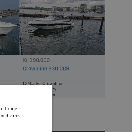
Kr. 198.000
Crownline 230 CCR
Mærke: Crownline
Længde: 7.19 m
Bredde: 2.59 m
 at bruge
 med vores