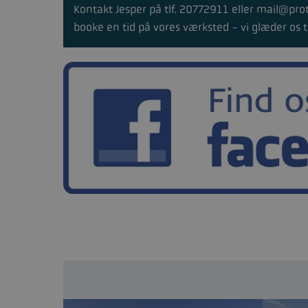
Kontakt Jesper på tlf. 20772911 eller mail@pro
booke en tid på vores værksted - vi glæder os t