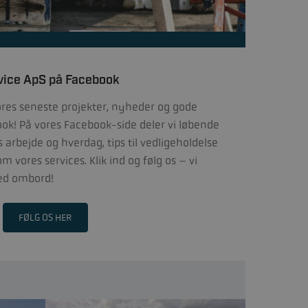
vice ApS på Facebook
ores seneste projekter, nyheder og gode
ook! På vores Facebook-side deler vi løbende
s arbejde og hverdag, tips til vedligeholdelse
 vores services. Klik ind og følg os – vi
med ombord!
FØLG OS HER