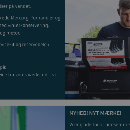
lser på vandet.
serede Mercury-forhandler og
med vinterkonservering,
 og motor.
rvicekit og reservedele i
 på:
ce fra vores værksted - vi
NYHED! NYT MÆRKE!
Vi er glade for at præsente