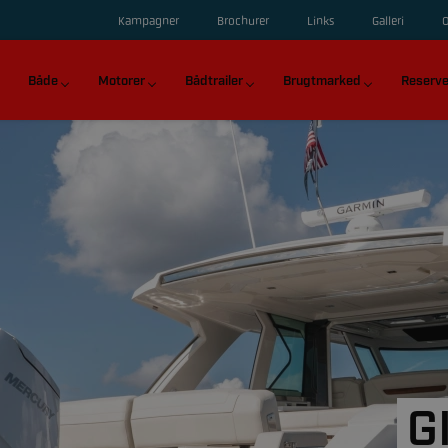
Kampagner
Brochurer
Links
Galleri
Både
Motorer
Bådtrailer
Brugtmarked
Reserve
G