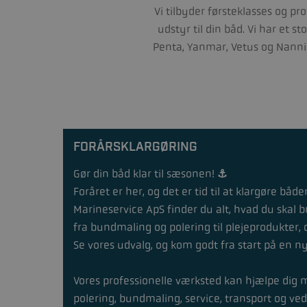
Vi tilbyder førsteklasses og p
udstyr til din båd. Vi har et 
Penta, Yanmar, Vetus og Nanni 
FORÅRSKLARGØRING
Gør din båd klar til sæsonen! ⚓️
Foråret er her, og det er tid til at klargøre båd
Marineservice ApS finder du alt, hvad du skal b
fra bundmaling og polering til plejeprodukter, 
Se vores udvalg, og kom godt fra start på en n
Vores professionelle værksted kan hjælpe dig m
polering, bundmaling, service, transport og ved