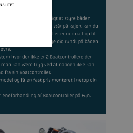
NALITET
t system som gør det muligt at styre båden
båden - ja, selv hvis du står på kajen, kan du
kkevidde på Boatcontroller er normalt op til
forhold), så du kan bevæge dig rundt på båden
øvre.
tem hvor der ikke er 2 Boatcontrollere der
å man kan være tryg ved at naboen ikke kan
d fra sin Boatcontroller.
model og få en fast pris monteret i netop din
 eneforhandling af Boatcontroller på Fyn.