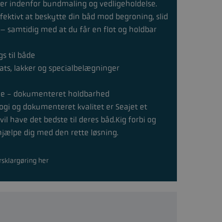
tner indenfor bundmaling og vedligeholdelse.
ffektivt at beskytte din båd mod begroning, slid
– samtidig med at du får en flot og holdbar
s til både
oats, lakker og specialbelægninger
vne - dokumenteret holdbarhed
i og dokumenteret kvalitet er Seajet et
vil have det bedste til deres båd.Kig forbi og
t hjælpe dig med den rette løsning.
rsklargøring her