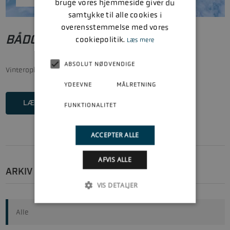
bruge vores hjemmeside giver du
samtykke til alle cookies i
overensstemmelse med vores
BÅDOPBEVARING
cookiepolitik.
Læs mere
ABSOLUT NØDVENDIGE
Vinteropbevaring af din båd - 500m fra Nyborg Marina.
YDEEVNE
MÅLRETNING
LÆS MERE
FUNKTIONALITET
ACCEPTER ALLE
AFVIS ALLE
ARKIV
VIS DETALJER
Alle