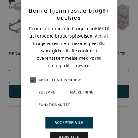
Denne hjemmeside bruger
cookies
Denne hjemmeside bruger cookies til
at forbedre brugeroplevelsen. Ved at
bruge vores hjemmeside giver du
samtykke til alle cookies i
SERVICEKIT - MERCURY 500/600 HK 4-TAKT 7.6L V12
overensstemmelse med vores
SEAPRO/V..
cookiepolitik.
Læs mere
SAMMENLIGN
ABSOLUT NØDVENDIGE
LÆS MERE
YDEEVNE
MÅLRETNING
FUNKTIONALITET
ACCEPTER ALLE
AFVIS ALLE