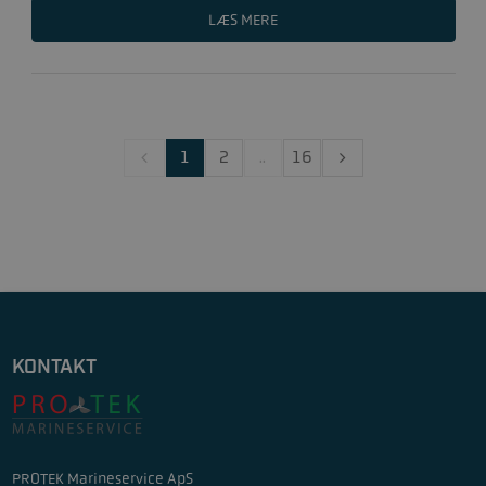
LÆS MERE
1
2
..
16
KONTAKT
PROTEK Marineservice ApS