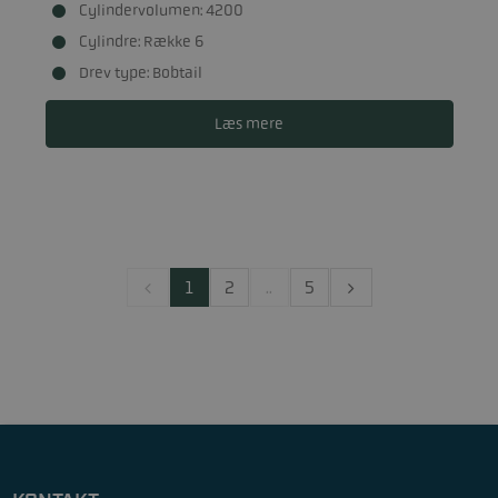
Cylindervolumen: 4200
Cylindre: Række 6
Drev type: Bobtail
Læs mere
1
2
..
5