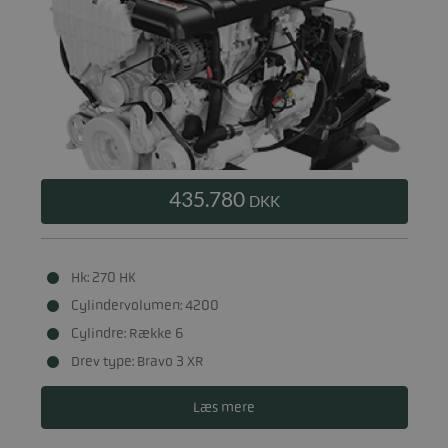
435.780
DKK
Hk: 270 HK
Cylindervolumen: 4200
Cylindre: Række 6
Drev type: Bravo 3 XR
Læs mere