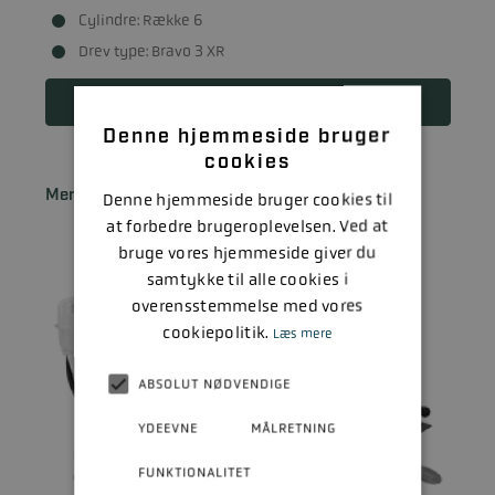
Cylindre: Række 6
Drev type: Bravo 3 XR
Læs mere
Denne hjemmeside bruger
cookies
Mercury Diesel 4.2L 270 MEK BOBTAIL
Denne hjemmeside bruger cookies til
at forbedre brugeroplevelsen. Ved at
bruge vores hjemmeside giver du
samtykke til alle cookies i
overensstemmelse med vores
cookiepolitik.
Læs mere
ABSOLUT NØDVENDIGE
YDEEVNE
MÅLRETNING
FUNKTIONALITET