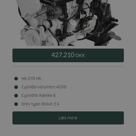
427.210
DKK
Hk: 270 HK
Cylindervolumen: 4200
Cylindre: Række 6
Drev type: Bravo 3 X
Læs mere