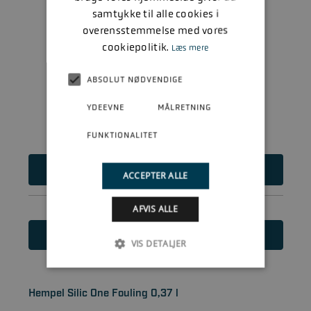
samtykke til alle cookies i
overensstemmelse med vores
cookiepolitik.
Læs mere
ABSOLUT NØDVENDIGE
YDEEVNE
MÅLRETNING
FUNKTIONALITET
629
DKK
ACCEPTER ALLE
AFVIS ALLE
Læs mere
VIS DETALJER
Hempel Silic One Fouling 0,37 l