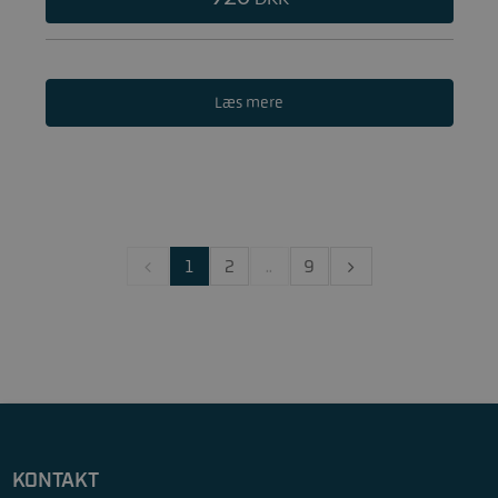
Læs mere
1
2
..
9
KONTAKT