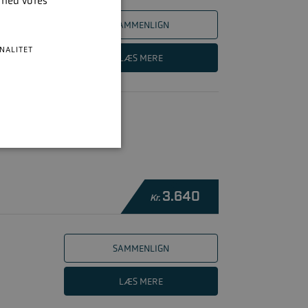
 med vores
SAMMENLIGN
NALITET
LÆS MERE
3.640
Kr.
SAMMENLIGN
LÆS MERE