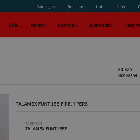
Kampagner
Brochurer
Links
Galleri
Både
Motorer
Bådtrailer
Brugtmarked
Reserve
Vis kun
kampagne
TALAMEX FUNTUBE FIRE, 1 PERS
FABRIKAT
TALAMEX FUNTUBES