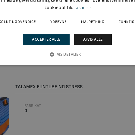
mmeside giver du samtykke til alle cookies i overensstemmelse
cookiepolitik.
Læs mere
FABRIKAT
0
SOLUT NØDVENDIGE
YDEEVNE
MÅLRETNING
FUNKTIO
ACCEPTER ALLE
AFVIS ALLE
VIS DETALJER
TALAMEX FUNTUBE NO STRESS
FABRIKAT
0