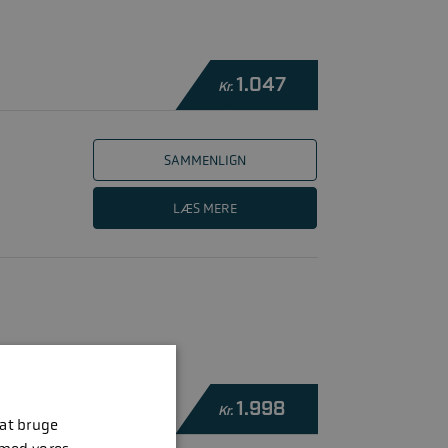
1.047
Kr.
SAMMENLIGN
LÆS MERE
1.998
Kr.
 at bruge