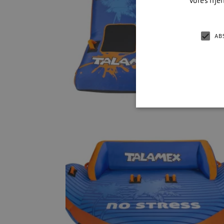
vores hje
AB