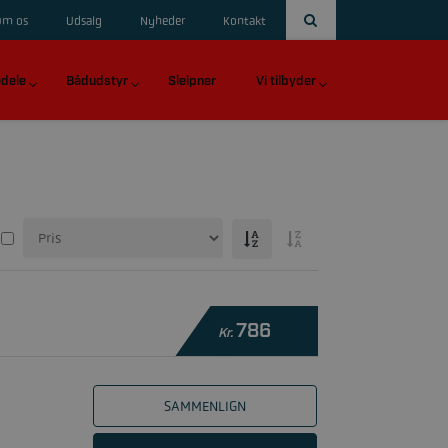
Om os
Udsalg
Nyheder
Kontakt
dele
Bådudstyr
Sleipner
Vi tilbyder
786
Kr.
SAMMENLIGN