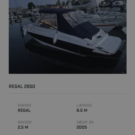
REGAL 2650
MÆRKE
LÆNGDE
REGAL
8.5 M
BREDDE
SØSAT ÅR
2.5 M
2005