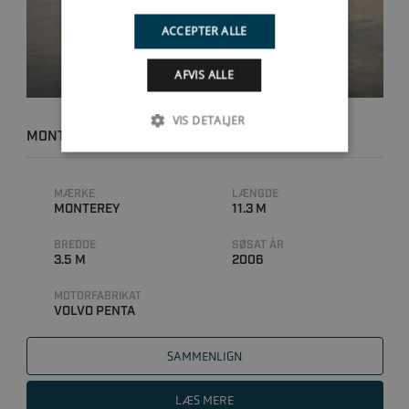
ACCEPTER ALLE
AFVIS ALLE
VIS DETALJER
MONTEREY 350 SPORT
MÆRKE
LÆNGDE
MONTEREY
11.3 M
BREDDE
SØSAT ÅR
3.5 M
2006
MOTORFABRIKAT
VOLVO PENTA
SAMMENLIGN
LÆS MERE