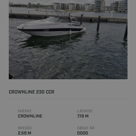
CROWNLINE 230 CCR
MÆRKE
LÆNGDE
CROWNLINE
7.19 M
BREDDE
SØSAT ÅR
2.59 M
0000