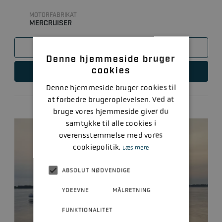
MOTORFABRIKAT
MERCRUISER
SAMMENLIGN
Denne hjemmeside bruger
cookies
LÆS MERE
Denne hjemmeside bruger cookies til
at forbedre brugeroplevelsen. Ved at
bruge vores hjemmeside giver du
samtykke til alle cookies i
overensstemmelse med vores
cookiepolitik.
Læs mere
ABSOLUT NØDVENDIGE
YDEEVNE
MÅLRETNING
FUNKTIONALITET