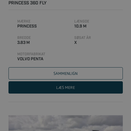
PRINCESS 360 FLY
MÆRKE
LÆNGDE
PRINCESS
10.9 M
BREDDE
SØSAT ÅR
3.83 M
X
MOTORFABRIKAT
VOLVO PENTA
SAMMENLIGN
LÆS MERE