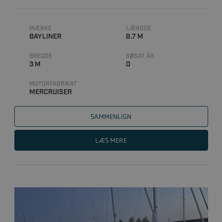
MÆRKE
LÆNGDE
BAYLINER
8.7 M
BREDDE
SØSAT ÅR
3 M
0
MOTORFABRIKAT
MERCRUISER
SAMMENLIGN
LÆS MERE